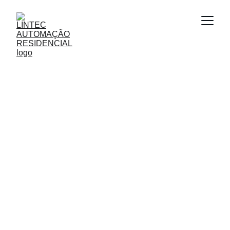
Automação 
Residencial para 
Seu Lar Moderno
Distribuímos e instalamos soluções 
inovadoras em automação residencial.